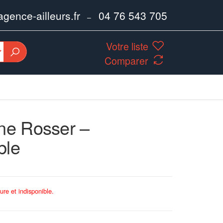
ence-ailleurs.fr
04 76 543 705
–
Votre liste
Comparer
ine Rosser –
ble
ure et indisponible.