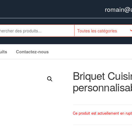
romain@ag
uits
Contactez-nous
Briquet Cuis
personnalisa
Ce produit est actuellement en rupt