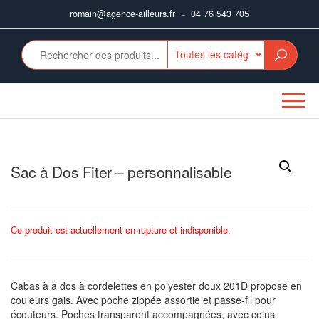
Aller
romain@agence-ailleurs.fr
04 76 543 705
–
au
contenu
Sac à Dos Fiter – personnalisable
Ce produit est actuellement en rupture et indisponible.
Cabas à à dos à cordelettes en polyester doux 201D proposé en
couleurs gais. Avec poche zippée assortie et passe-fil pour
écouteurs. Poches transparent accompagnées, avec coins