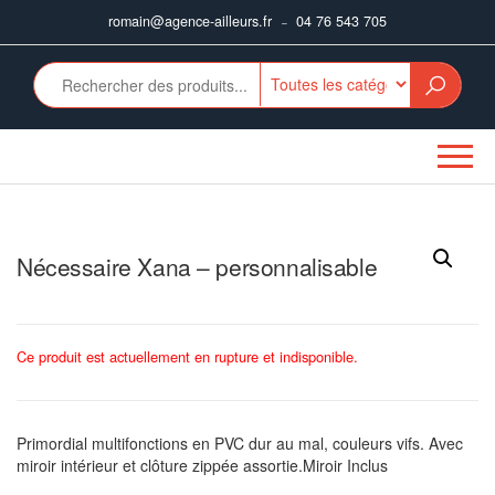
Aller
romain@agence-ailleurs.fr
04 76 543 705
–
au
contenu
Nécessaire Xana – personnalisable
Ce produit est actuellement en rupture et indisponible.
Primordial multifonctions en PVC dur au mal, couleurs vifs. Avec
miroir intérieur et clôture zippée assortie.Miroir Inclus