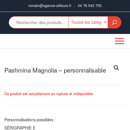
Aller
romain@agence-ailleurs.fr
04 76 543 705
–
au
contenu
Pashmina Magnolia – personnalisable
Ce produit est actuellement en rupture et indisponible.
Personnalisations possibles :
SÉRIGRAPHIE E