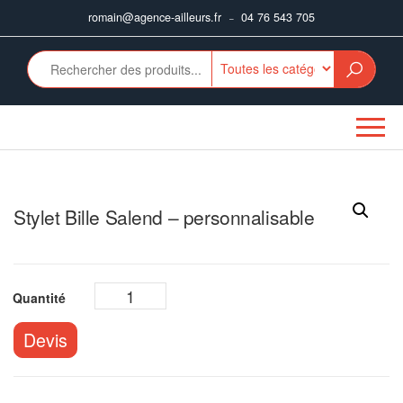
Aller
romain@agence-ailleurs.fr
04 76 543 705
–
au
contenu
Stylet Bille Salend – personnalisable
Devis