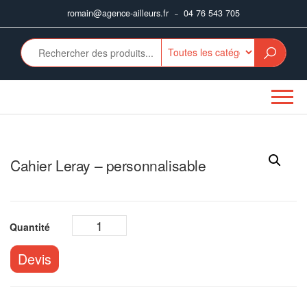
Aller
romain@agence-ailleurs.fr
04 76 543 705
–
au
contenu
Cahier Leray – personnalisable
Devis