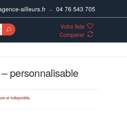
ence-ailleurs.fr
04 76 543 705
–
Votre liste
Comparer
 – personnalisable
ure et indisponible.