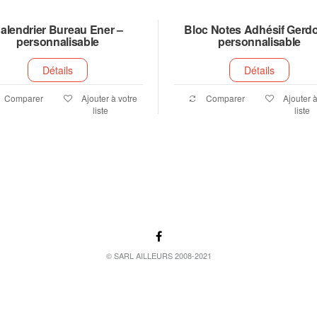
alendrier Bureau Ener –
Bloc Notes Adhésif Gerd
personnalisable
personnalisable
Détails
Détails
Comparer
Ajouter à votre
Comparer
Ajouter à
liste
liste
© SARL AILLEURS 2008-2021