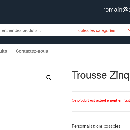
romain@ag
uits
Contactez-nous
Trousse Zinq
Ce produit est actuellement en rupt
Personnalisations possibles :