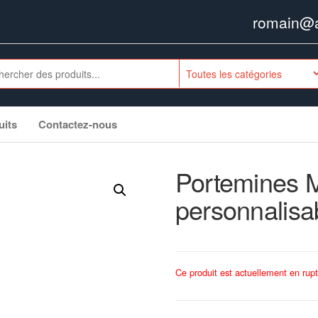
romain@ag
uits
Contactez-nous
Portemines M
personnalisa
Ce produit est actuellement en rupt