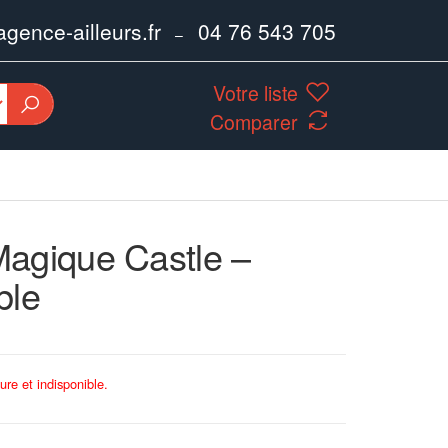
ence-ailleurs.fr
04 76 543 705
–
Votre liste
Comparer
agique Castle –
ble
ure et indisponible.