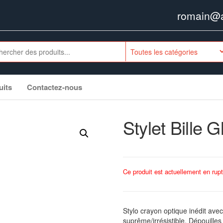
romain@ag
uits
Contactez-nous
Stylet Bille 
Ce produit est actuellement en rupt
Stylo crayon optique inédit avec 
suprême/irrésistible. Dépouilles