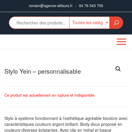
Aller
romain@agence-ailleurs.fr
04 76 543 705
–
au
contenu
Stylo Yein – personnalisable
Ce produit est actuellement en rupture et indisponible.
Stylo à système fonctionnant à l’esthétique agréable bicolore avec
caractéristiques couleurs argent brillant. Body doux proposé en
couleurs diverses éclatantes. Avec clip en métal et bague