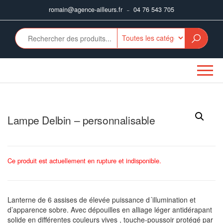
Aller
romain@agence-ailleurs.fr
04 76 543 705
–
au
contenu
Lampe Delbin – personnalisable
Ce produit est actuellement en rupture et indisponible.
Lanterne de 6 assises de élevée puissance d´illumination et
d’apparence sobre. Avec dépouilles en alliage léger antidérapant
solide en différentes couleurs vives , touche-poussoir protégé par