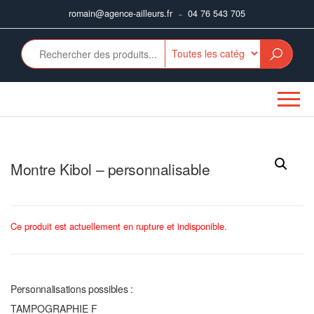
Aller
romain@agence-ailleurs.fr
04 76 543 705
–
au
contenu
Montre Kibol – personnalisable
Ce produit est actuellement en rupture et indisponible.
Personnalisations possibles :
TAMPOGRAPHIE F