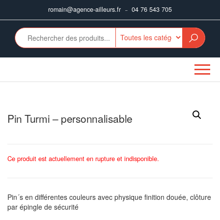
Aller
romain@agence-ailleurs.fr
04 76 543 705
–
au
contenu
Pin Turmi – personnalisable
Ce produit est actuellement en rupture et indisponible.
Pin´s en différentes couleurs avec physique finition douée, clôture
par épingle de sécurité