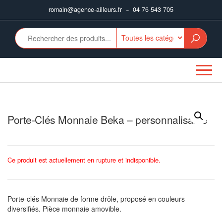
Aller
romain@agence-ailleurs.fr
04 76 543 705
–
au
contenu
Porte-Clés Monnaie Beka – personnalisable
Ce produit est actuellement en rupture et indisponible.
Porte-clés Monnaie de forme drôle, proposé en couleurs
diversifiés. Pièce monnaie amovible.