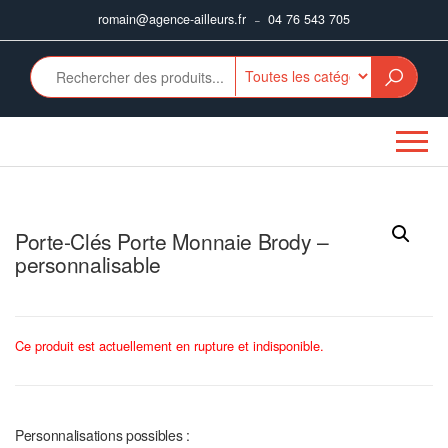
Aller
romain@agence-ailleurs.fr
04 76 543 705
–
au
contenu
Porte-Clés Porte Monnaie Brody –
personnalisable
Ce produit est actuellement en rupture et indisponible.
Personnalisations possibles :