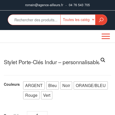
Aller
romain@agence-ailleurs.fr
04 76 543 705
–
au
contenu
Stylet Porte-Clés Indur – personnalisable
Couleurs
ARGENT
Bleu
Noir
ORANGE/BLEU
Rouge
Vert