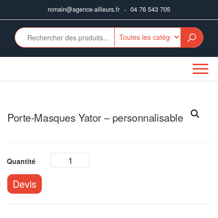
Aller
romain@agence-ailleurs.fr
04 76 543 705
–
au
contenu
Porte-Masques Yator – personnalisable
Devis