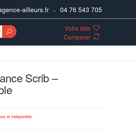
ence-ailleurs.fr
04 76 543 705
–
Votre liste
Comparer
ance Scrib –
ble
ure et indisponible.