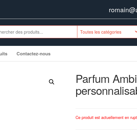
romain@ag
uits
Contactez-nous
Parfum Ambi
personnalisa
Ce produit est actuellement en rupt