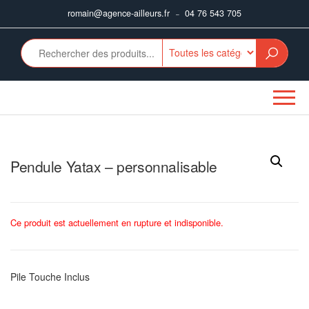
Aller
romain@agence-ailleurs.fr
04 76 543 705
–
au
contenu
Pendule Yatax – personnalisable
Ce produit est actuellement en rupture et indisponible.
Pile Touche Inclus