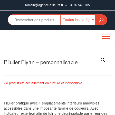
Aller
romain@agence-ailleurs.fr
04 76 543 705
–
au
contenu
Pilulier Elyan – personnalisable
Ce produit est actuellement en rupture et indisponible.
Pilulier pratique avec 4 emplacements intérieurs amovibles
accessibles dans une imposante famille de couleurs. Avec
indicateur extérieur afin de fuir une dégringolade par erreur des