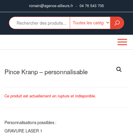
Aller
romain@agence-ailleurs.fr
04 76 543 705
–
au
contenu
Pince Kranp – personnalisable
Ce produit est actuellement en rupture et indisponible.
Personnalisations possibles :
GRAVURE LASER 1