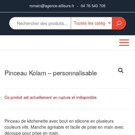
Aller
romain@agence-ailleurs.fr
04 76 543 705
–
au
contenu
Pinceau Kolam – personnalisable
Ce produit est actuellement en rupture et indisponible.
Pinceau de kitchenette avec bout en silicone en plusieurs
couleurs vifs. Manche agréable et facile de prise en main avec
découpe pour prise en main.