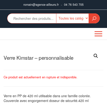
Aller
romain@agence-ailleurs.fr
04 76 543 705
–
au
contenu
Verre Kimstar – personnalisable
Ce produit est actuellement en rupture et indisponible.
Verre en PP de 420 ml utilisable dans une famille colorée.
Couvercle avec engorgement doseur de sécurité.420 ml