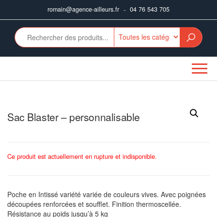
Aller
romain@agence-ailleurs.fr
04 76 543 705
–
au
contenu
Sac Blaster – personnalisable
Ce produit est actuellement en rupture et indisponible.
Poche en Intissé variété variée de couleurs vives. Avec poignées
découpées renforcées et soufflet. Finition thermoscellée.
Résistance au poids jusqu’à 5 kg