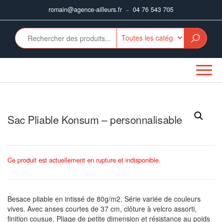
Aller
romain@agence-ailleurs.fr
04 76 543 705
–
au
contenu
Sac Pliable Konsum – personnalisable
Ce produit est actuellement en rupture et indisponible.
Besace pliable en intissé de 80g/m2. Série variée de couleurs
vives. Avec anses courtes de 37 cm, clôture à velcro assorti,
finition cousue. Pliage de petite dimension et résistance au poids