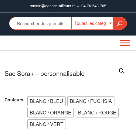
Aller
romain@agence-ailleurs.fr
04 76 543 705
–
au
contenu
Sac Sorak – personnalisable
Couleurs
BLANC / BLEU
BLANC / FUCHSIA
BLANC / ORANGE
BLANC / ROUGE
BLANC / VERT