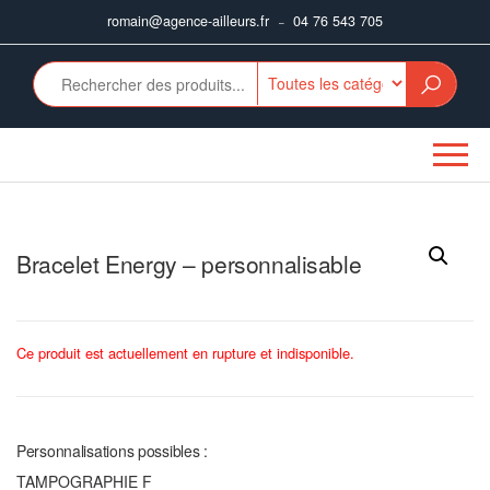
Aller
romain@agence-ailleurs.fr
04 76 543 705
–
au
contenu
Bracelet Energy – personnalisable
Ce produit est actuellement en rupture et indisponible.
Personnalisations possibles :
TAMPOGRAPHIE F