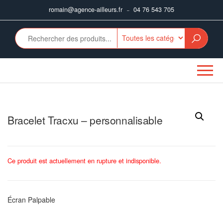
Aller
romain@agence-ailleurs.fr
04 76 543 705
–
au
contenu
Bracelet Tracxu – personnalisable
Ce produit est actuellement en rupture et indisponible.
Écran Palpable