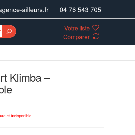
ence-ailleurs.fr
04 76 543 705
–
Votre liste
Comparer
rt Klimba –
ble
ure et indisponible.