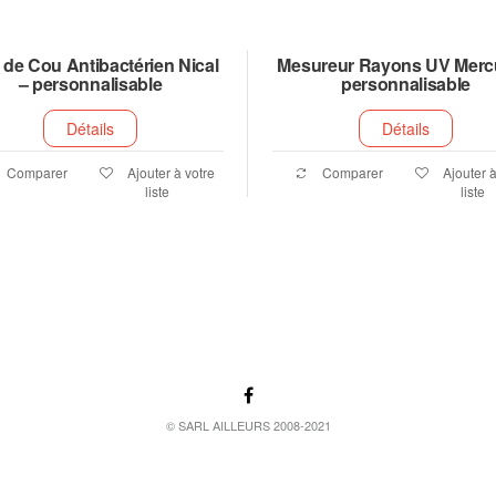
 de Cou Antibactérien Nical
Mesureur Rayons UV Merc
– personnalisable
personnalisable
Détails
Détails
Comparer
Ajouter à votre
Comparer
Ajouter à
liste
liste
© SARL AILLEURS 2008-2021