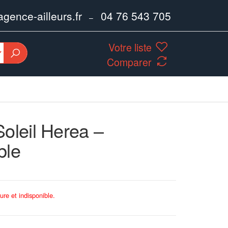
ence-ailleurs.fr
04 76 543 705
–
Votre liste
Comparer
Soleil Herea –
ble
ure et indisponible.