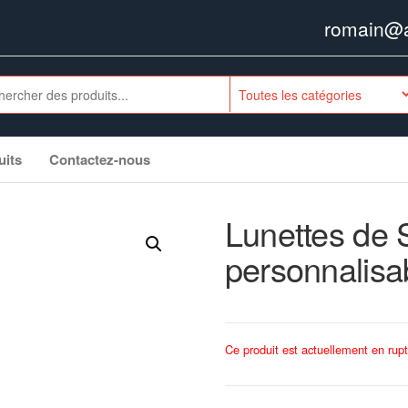
romain@ag
uits
Contactez-nous
Lunettes de 
personnalisa
Ce produit est actuellement en rupt