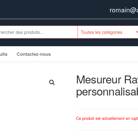
romain@ag
uits
Contactez-nous
Mesureur Ra
personnalisa
Ce produit est actuellement en rupt