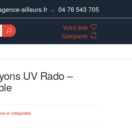
ence-ailleurs.fr
04 76 543 705
–
Votre liste
Comparer
yons UV Rado –
ble
ure et indisponible.