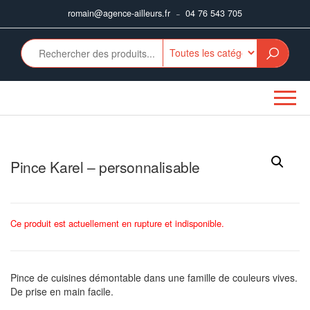
Aller
romain@agence-ailleurs.fr
04 76 543 705
–
au
contenu
Pince Karel – personnalisable
Ce produit est actuellement en rupture et indisponible.
Pince de cuisines démontable dans une famille de couleurs vives.
De prise en main facile.