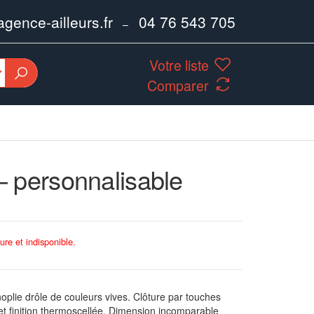
ence-ailleurs.fr
04 76 543 705
–
Votre liste
Comparer
 personnalisable
ure et indisponible.
lie drôle de couleurs vives. Clôture par touches
et finition thermoscellée. Dimension incomparable