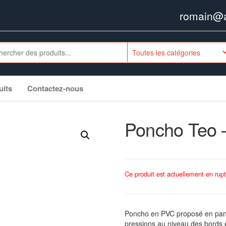
romain@ag
uits
Contactez-nous
Poncho Teo –
Ce produit est actuellement en rupt
Poncho en PVC proposé en panop
pressions au niveau des bords 