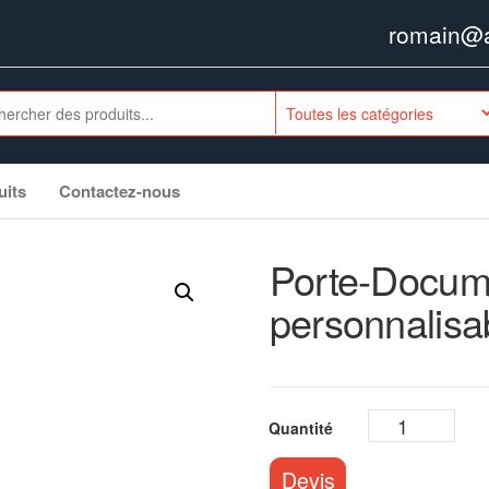
romain@ag
uits
Contactez-nous
Porte-Docume
personnalisa
Devis