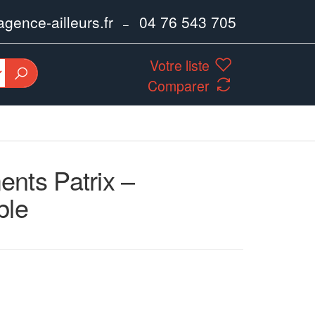
ence-ailleurs.fr
04 76 543 705
–
Votre liste
Comparer
nts Patrix –
ble