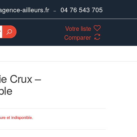
ence-ailleurs.fr
04 76 543 705
–
Votre liste
Comparer
e Crux –
ble
ure et indisponible.