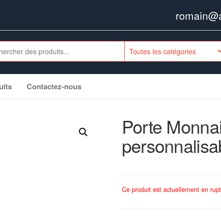
romain@ag
uits
Contactez-nous
Porte Monnai
personnalisa
Ce produit est actuellement en rupt