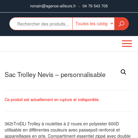
Aller
romain@agence-ailleurs.fr
04 76 543 705
–
au
contenu
Sac Trolley Nevis – personnalisable
Ce produit est actuellement en rupture et indisponible.
362rTniDLi Trolley à roulettes à 2 roues en polyester 600D
utilisable en différentes couleurs avec passepoil renforcé et
appareillages en gris. Compartiment essentiel zippé avec double