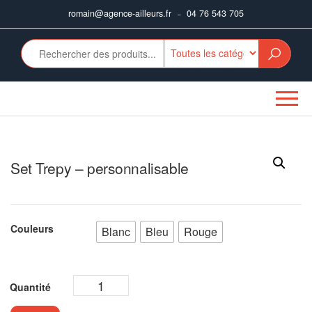
Aller
romain@agence-ailleurs.fr
04 76 543 705
–
au
contenu
Set Trepy – personnalisable
Couleurs
Blanc
Bleu
Rouge