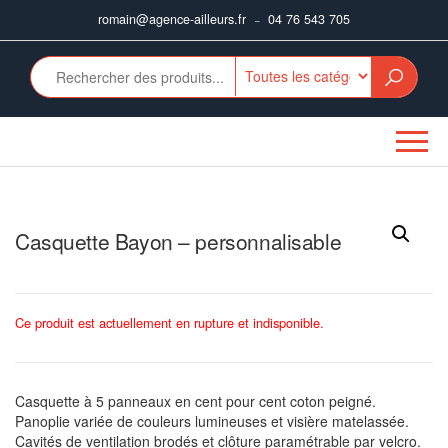
Aller
romain@agence-ailleurs.fr
04 76 543 705
–
au
contenu
Casquette Bayon – personnalisable
Ce produit est actuellement en rupture et indisponible.
Casquette à 5 panneaux en cent pour cent coton peigné.
Panoplie variée de couleurs lumineuses et visière matelassée.
Cavités de ventilation brodés et clôture paramétrable par velcro.