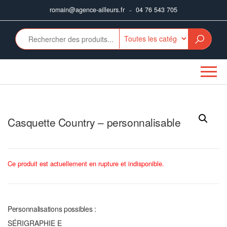
Aller
romain@agence-ailleurs.fr
04 76 543 705
–
au
contenu
Casquette Country – personnalisable
Ce produit est actuellement en rupture et indisponible.
Personnalisations possibles :
SÉRIGRAPHIE E