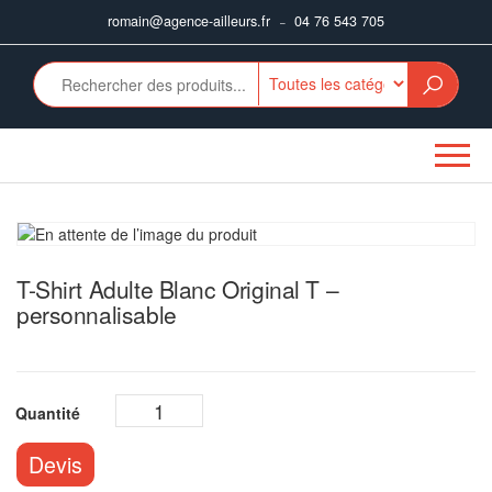
Aller
romain@agence-ailleurs.fr
04 76 543 705
–
au
contenu
T-Shirt Adulte Blanc Original T –
personnalisable
Devis