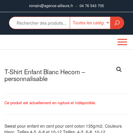
Aller
romain@agence-ailleurs.fr
04 76 543 705
–
au
contenu
T-Shirt Enfant Blanc Hecom –
personnalisable
Ce produit est actuellement en rupture et indisponible.
Sweat pour enfant en cent pour cent coton 135g/m2. Couleurs
blanc. Tailles 4-5, 6-8 et 10-12.Tailles: 4-5, 6-8, 10-12