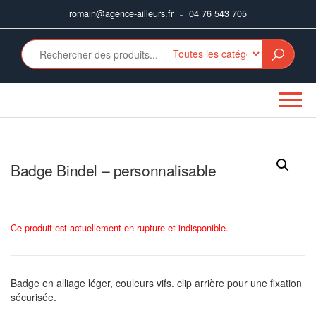
Aller
romain@agence-ailleurs.fr
04 76 543 705
–
au
contenu
Badge Bindel – personnalisable
Ce produit est actuellement en rupture et indisponible.
Badge en alliage léger, couleurs vifs. clip arrière pour une fixation
sécurisée.