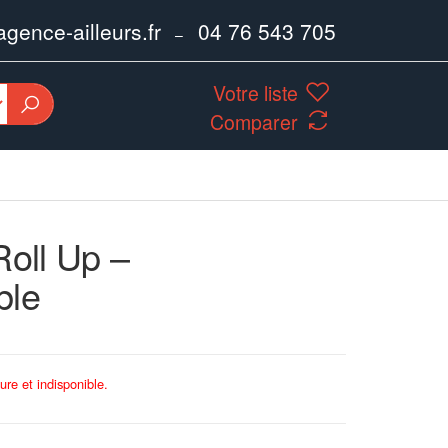
ence-ailleurs.fr
04 76 543 705
–
Votre liste
Comparer
Roll Up –
ble
ure et indisponible.