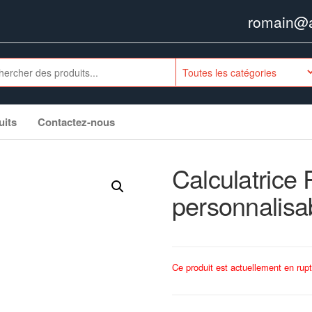
romain@ag
uits
Contactez-nous
Calculatrice 
personnalisa
Ce produit est actuellement en rupt