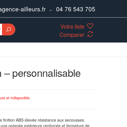
ence-ailleurs.fr
04 76 543 705
–
Votre liste
Comparer
n – personnalisable
ure et indisponible.
ues finition ABS élevée résistance aux secousses.
c une poignée extérieure renforcée et fermeture de