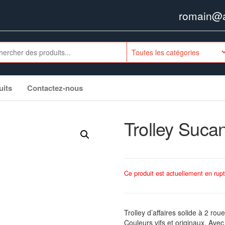
romain@ag
uits
Contactez-nous
Trolley Suca
Ce produit est actuellement en rupt
Trolley d’affaires solide à 2 ro
Couleurs vifs et originaux. Ave