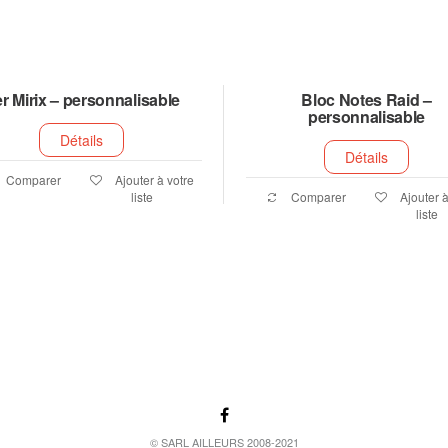
r Mirix – personnalisable
Bloc Notes Raid –
personnalisable
Détails
Détails
Comparer
Ajouter à votre
liste
Comparer
Ajouter à
liste
© SARL AILLEURS 2008-2021