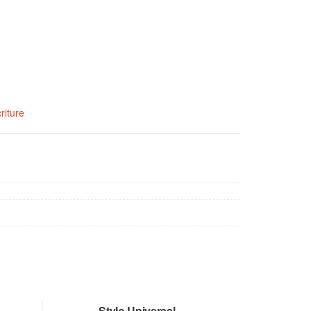
riture
–
Stylo Universal –