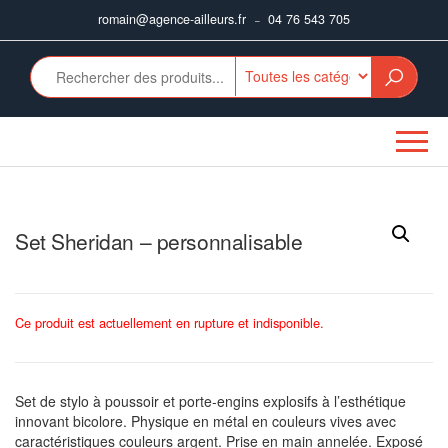
Aller
romain@agence-ailleurs.fr
04 76 543 705
–
au
contenu
Set Sheridan – personnalisable
Ce produit est actuellement en rupture et indisponible.
Set de stylo à poussoir et porte-engins explosifs à l’esthétique
innovant bicolore. Physique en métal en couleurs vives avec
caractéristiques couleurs argent. Prise en main annelée. Exposé