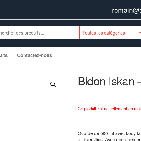
romain@ag
uits
Contactez-nous
Bidon Iskan 
Ce produit est actuellement en rupt
Gourde de 500 ml avec body fac
et diversifiés. Avec engorgemen