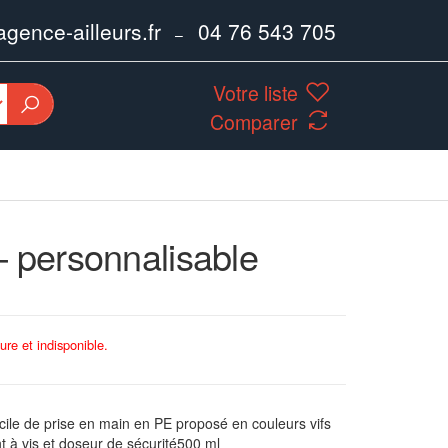
ence-ailleurs.fr
04 76 543 705
–
Votre liste
Comparer
– personnalisable
ure et indisponible.
ile de prise en main en PE proposé en couleurs vifs
t à vis et doseur de sécurité500 ml