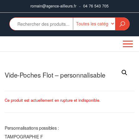
Aller
romain@agence-ailleurs.fr
04 76 543 705
–
au
contenu
Vide-Poches Flot – personnalisable
Ce produit est actuellement en rupture et indisponible.
Personnalisations possibles :
TAMPOGRAPHIE F