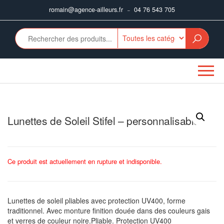
Aller
romain@agence-ailleurs.fr
04 76 543 705
–
au
contenu
Lunettes de Soleil Stifel – personnalisable
Ce produit est actuellement en rupture et indisponible.
Lunettes de soleil pliables avec protection UV400, forme
traditionnel. Avec monture finition douée dans des couleurs gais
et verres de couleur noire.Pliable. Protection UV400