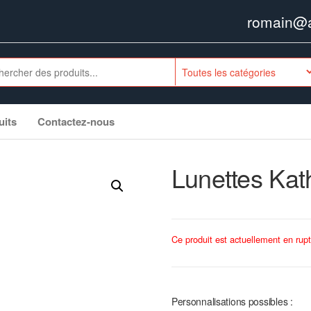
romain@ag
uits
Contactez-nous
Lunettes Kat
Ce produit est actuellement en rupt
Personnalisations possibles :